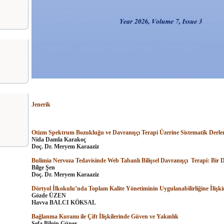
Jenerik
Otizm Spektrum Bozukluğu ve Davranışçı Terapi Üzerine Sistematik Derl
Nida Damla Karakoç
Do
ç
. Dr. Meryem Karaaziz
Bulimia Nervoza Tedavisinde Web Tabanlı Bilişsel Davranışçı Terapi: Bir 
Bilge Şen
Do
ç
. Dr. Meryem Karaaziz
Dörtyol İlkokulu’nda Toplam Kalite Yönetiminin Uygulanabilirliğine İlişki
Gözde ÜZEN
Havva BALCI KÖKSAL
Bağlanma Kuramı ile Çift İlişkilerinde Güven ve Yakınlık
Sefa Bilgin Güner