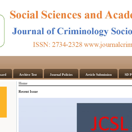
Board
Archive Test
Journal Policies
Article Submission
SD P
Home
Recent Issue