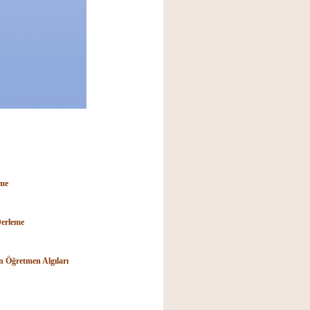
eme
Derleme
n Öğretmen Algıları