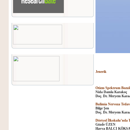
Jenerik
Otizm Spektrum Bozukl
Nida Damla Karakoç
Do
ç
. Dr. Meryem Karaa
Bulimia Nervoza Tedavi
Bilge Şen
Do
ç
. Dr. Meryem Karaa
Dörtyol İlkokulu’nda T
Gözde ÜZEN
Havva BALCI KÖKS