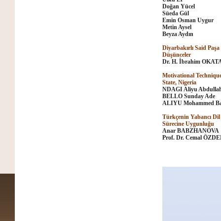
Doğan Yücel
Süeda Gül
Emin Osman Uygur
Metin Aysel
Beyza Aydın
Diyarbakırlı Said Paşa
Düşünceler
Dr. H. İbrahim OKAT
Motivational Technique
State, Nigeria
NDAGI Aliyu Abdulla
BELLO Sunday Ade
ALIYU Mohammed Ba
Türkçenin Yabancı Dil
Sürecine Uygunluğu
A
nar
BABZHANOVA
Prof. Dr. Cemal ÖZD