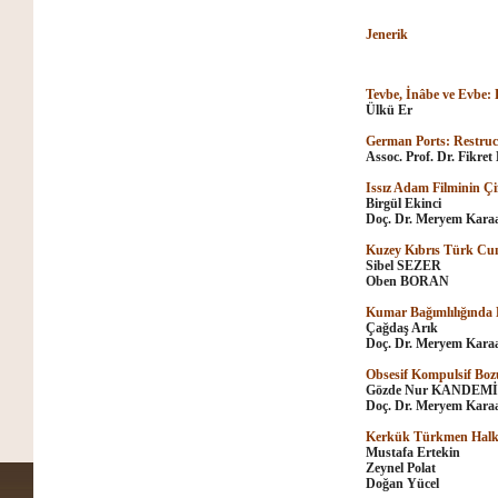
Jenerik
Tevbe, İnâbe ve Evbe:
Ülkü Er
German Ports: Restruct
Assoc. Prof. Dr. Fikr
Issız Adam Filminin Çi
Birgül Ekinci
Doç. Dr. Meryem Karaa
Kuzey Kıbrıs Türk Cumh
Sibel SEZER
Oben BORAN
Kumar Bağımlılığında K
Çağdaş Arık
Doç. Dr. Meryem Karaa
Obsesif Kompulsif Bo
Gözde Nur KANDEM
Doç. Dr. Meryem Karaa
Kerkük Türkmen Halk Ş
Mustafa Ertekin
Zeynel Polat
Doğan Yücel