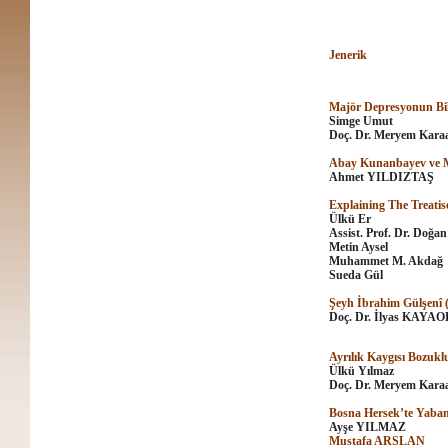
Jenerik
Majör Depresyonun Bili
Simge Umut
Doç. Dr. Meryem Karaa
Abay Kunanbayev ve M.
Ahmet YILDIZTAŞ
Explaining The Treatis
Ülkü Er
Assist. Prof. Dr. Doğ
Metin Aysel
Muhammet M. Akdağ
Sueda Gül
Şeyh İbrahim Gülşenî
Doç. Dr. İlyas KAYA
Ayrılık Kaygısı Bozuk
Ülkü Yılmaz
Doç. Dr. Meryem Karaa
Bosna Hersek’te Yaban
Ayşe YILMAZ
Mustafa ARSLAN