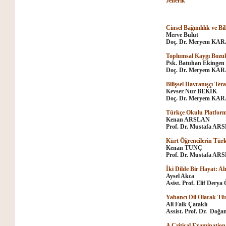
Jenerik
Cinsel Bağımlılık ve Bi
Merve Bulut
Doç. Dr. Meryem KA
Toplumsal Kaygı Bozuk
Psk. Batuhan Ekingen
Doç. Dr. Meryem KA
Bilişsel Davranışçı T
Kevser Nur BEKİK
Doç. Dr. Meryem KA
Türkçe Okulu Platform
Kenan ARSLAN
Prof. Dr. Mustafa A
Kürt Öğrencilerin Türk
Kenan TUNÇ
Prof. Dr. Mustafa A
İki Dilde Bir Hayat: 
Aysel Akca
Asist. Prof. Elif Derya
Yabancı Dil Olarak Tür
Ali Faik Çataklı
Assist. Prof. Dr. Doğa
A Critical Examination 