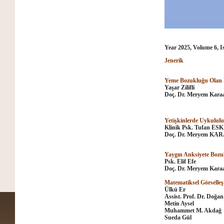
Year 2025, Volume 6, I
Jenerik
Yeme Bozukluğu Olan Bi
Yaşar Zilifli
Doç. Dr. Meryem Karaa
Yetişkinlerde Uykululu
Klinik Psk. Tufan E
Doç. Dr. Meryem KA
Yaygın Anksiyete Bozu
Psk. Elif Efe
Doç. Dr. Meryem Karaa
Matematiksel Görselleş
Ülkü Er
Assist. Prof. Dr. Doğ
Metin Aysel
Muhammet M. Akdağ
Sueda Gül