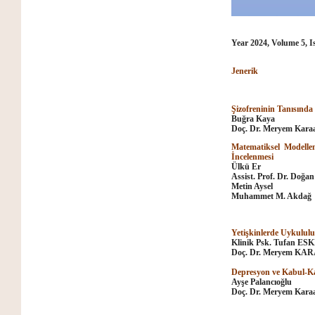
Year 2024, Volume 5, I
Jenerik
Şizofreninin Tanısınd
Buğra Kaya
Doç. Dr. Meryem Kara
Matematiksel Modellem
İncelenmesi
Ülkü Er
Assist. Prof. Dr. Doğ
Metin Aysel
Muhammet M. Akdağ
Yetişkinlerde Uykululu
Klinik Psk. Tufan E
Doç. Dr. Meryem KA
Depresyon ve Kabul-Kar
Ayşe Palancıoğlu
Doç. Dr. Meryem Karaa