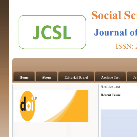
Home
About
Editorial Board
Archive Test
Jo
Archive Test
Recent Issue